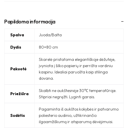
Papildoma informacija
Spalva
Juoda/Balta
Dydis
80×80 cm
Skarelė pristatoma elegantiškoje dėžutėje,
įvyniota į šilko popierių ir perrišta vardiniu
Pakuotė
kaspinu. Idealiai paruošta kaip stilinga
dovana.
Skalbti ne aukštesnėje 30℃ temperatūroje.
Priežiūra
Stipriai negręžti. Lyginti garais.
Pagaminta iš aukštos kokybės ir patvarumo
Sudėtis
poliesterio audinio, užtikrinančio
ilgaamžiškumą ir atsparumą dėvėjimuisi.