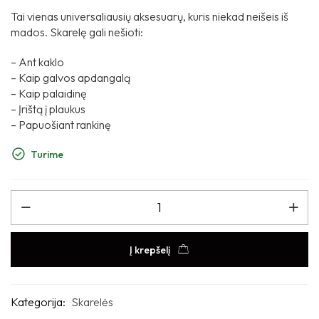
Tai vienas universaliausių aksesuarų, kuris niekad neišeis iš
mados. Skarelę gali nešioti:
– Ant kaklo
– Kaip galvos apdangalą
– Kaip palaidinę
– Įrištą į plaukus
– Papuošiant rankinę
Turime
Į krepšelį
Kategorija:
Skarelės