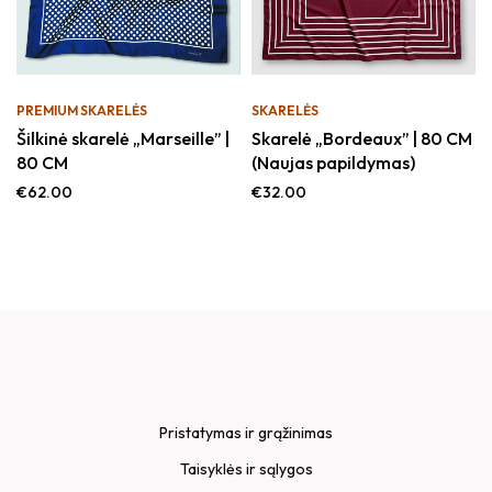
PREMIUM
SKARELĖS
SKARELĖS
Šilkinė skarelė „Marseille” |
Skarelė „Bordeaux” | 80 CM
80 CM
(Naujas papildymas)
€
62.00
€
32.00
Pristatymas ir grąžinimas
Taisyklės ir sąlygos