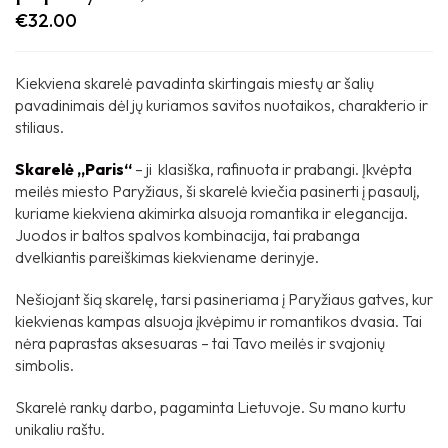
€
32.00
Kiekviena skarelė pavadinta skirtingais miestų ar šalių
pavadinimais dėl jų kuriamos savitos nuotaikos, charakterio ir
stiliaus.
Skarelė „Paris“
– ji klasiška, rafinuota ir prabangi. Įkvėpta
meilės miesto Paryžiaus, ši skarelė kviečia pasinerti į pasaulį,
kuriame kiekviena akimirka alsuoja romantika ir elegancija.
Juodos ir baltos spalvos kombinacija, tai prabanga
dvelkiantis pareiškimas kiekviename derinyje.
Nešiojant šią skarelę, tarsi pasineriama į Paryžiaus gatves, kur
kiekvienas kampas alsuoja įkvėpimu ir romantikos dvasia. Tai
nėra paprastas aksesuaras – tai Tavo meilės ir svajonių
simbolis.
Skarelė rankų darbo, pagaminta Lietuvoje. Su mano kurtu
unikaliu raštu.