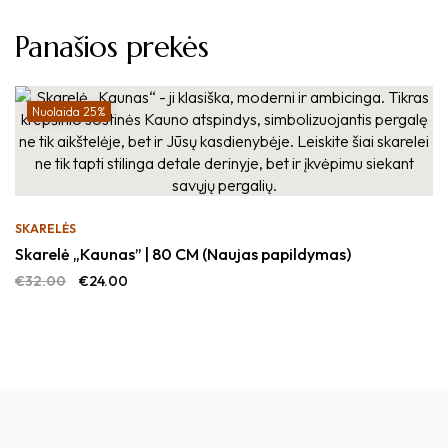
Panašios prekės
Nuolaida 25%
SKARELĖS
Skarelė „Kaunas” | 80 CM (Naujas papildymas)
€
32.00
€
24.00