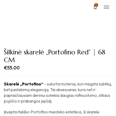
0
Šilkinė skarelė „Portofino Red” | 68
CM
€
55.00
Skarelė „Portofino“
– sukurta moteriai, kuri mėgsta subtilią,
bet pastebimą eleganciją. Tai aksesuaras, kuris net ir
paprasčiausiam deriniui suteikia daugiau rafinuotumo, stiliaus
pojūčio ir prabangos įspūdį.
Įkvėpta itališko Portofino miestelio estetikos, ši skarelė