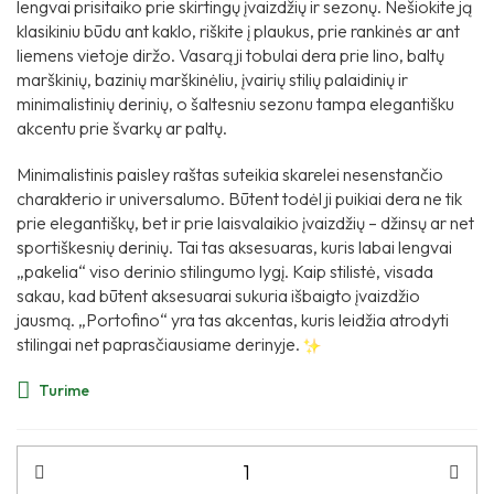
lengvai prisitaiko prie skirtingų įvaizdžių ir sezonų. Nešiokite ją
klasikiniu būdu ant kaklo, riškite į plaukus, prie rankinės ar ant
liemens vietoje diržo. Vasarą ji tobulai dera prie lino, baltų
marškinių, bazinių marškinėliu, įvairių stilių palaidinių ir
minimalistinių derinių, o šaltesniu sezonu tampa elegantišku
akcentu prie švarkų ar paltų.
Minimalistinis paisley raštas suteikia skarelei nesenstančio
charakterio ir universalumo. Būtent todėl ji puikiai dera ne tik
prie elegantiškų, bet ir prie laisvalaikio įvaizdžių – džinsų ar net
sportiškesnių derinių. Tai tas aksesuaras, kuris labai lengvai
„pakelia“ viso derinio stilingumo lygį. Kaip stilistė, visada
sakau, kad būtent aksesuarai sukuria išbaigto įvaizdžio
jausmą. „Portofino“ yra tas akcentas, kuris leidžia atrodyti
stilingai net paprasčiausiame derinyje.
Turime