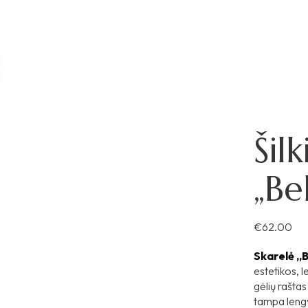
Šil
„Be
€
62.00
Skarelė
„B
estetikos, 
gėlių raštas 
tampa lengv