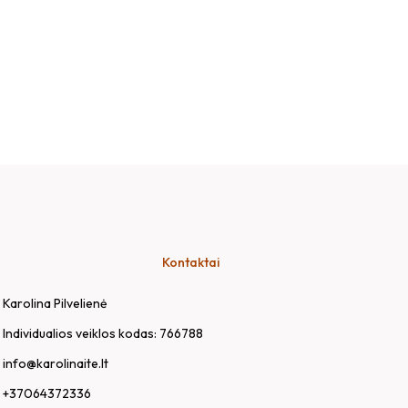
Kontaktai
Karolina Pilvelienė
Individualios veiklos kodas: 766788
info@karolinaite.lt
+37064372336