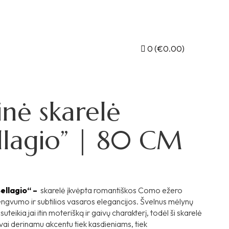
0
(
€
0.00
)
kinė skarelė
llagio” | 80 CM
ellagio“ –
skarelė įkvėpta romantiškos Como ežero
lengvumo ir subtilios vasaros elegancijos. Švelnus mėlynų
suteikia jai itin moterišką ir gaivų charakterį, todėl ši skarelė
ai derinamu akcentu tiek kasdieniams, tiek