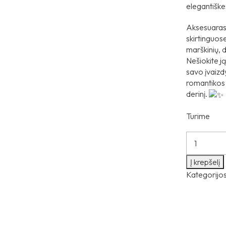
elegantiške
Aksesuaras,
skirtinguose
marškinių, d
Nešiokite ją
savo įvaizd
romantikos 
derinį.
Turime
Į krepšelį
Kategorijo