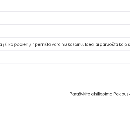
į šilko popierių ir perrišta vardiniu kaspinu. Idealiai paruošta kaip 
Parašykite atsiliepimą
Paklausk