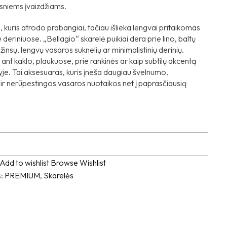
sniems įvaizdžiams.
 kuris atrodo prabangiai, tačiau išlieka lengvai pritaikomas
 deriniuose. „Bellagio“ skarelė puikiai dera prie lino, baltų
žinsų, lengvų vasaros suknelių ar minimalistinių derinių.
 ant kaklo, plaukuose, prie rankinės ar kaip subtilų akcentą
yje. Tai aksesuaras, kuris įneša daugiau švelnumo,
ir nerūpestingos vasaros nuotaikos net į paprasčiausią
Add to wishlist
Browse Wishlist
s:
PREMIUM
,
Skarelės