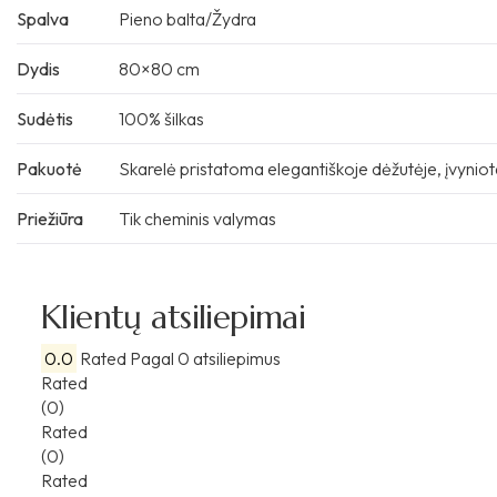
Spalva
Pieno balta/Žydra
Dydis
80×80 cm
Sudėtis
100% šilkas
Pakuotė
Skarelė pristatoma elegantiškoje dėžutėje, įvyniota 
Priežiūra
Tik cheminis valymas
Klientų atsiliepimai
0.0
Rated
Pagal 0 atsiliepimus
Rated
(0)
Rated
(0)
Rated